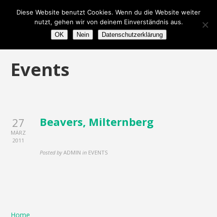
Diese Website benutzt Cookies. Wenn du die Website weiter
nutzt, gehen wir von deinem Einverständnis aus.
OK
Nein
Datenschutzerklärung
Events
Beavers, Milternberg
27
MÄRZ
2011
Posted by
ADMIN
in
EVENTS
Home